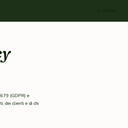
← HOME
cy
6/679 (GDPR) e
 dei clienti e di chi