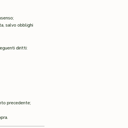
onsenso;
ta, salvo obblighi
uenti diritti:
ento precedente;
opra.