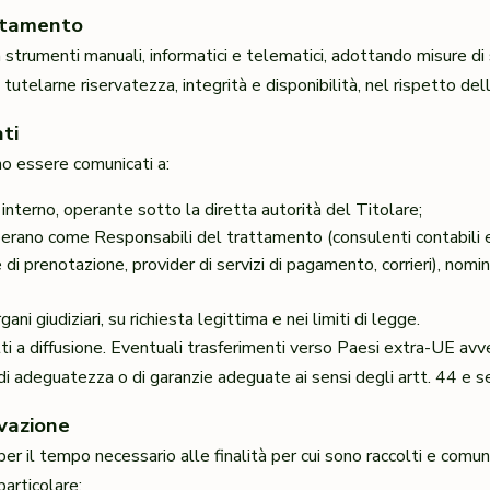
ttamento
n strumenti manuali, informatici e telematici, adottando misure di
tutelarne riservatezza, integrità e disponibilità, nel rispetto de
ti
no essere comunicati a:
interno, operante sotto la diretta autorità del Titolare;
perano come Responsabili del trattamento (consulenti contabili e f
 di prenotazione, provider di servizi di pagamento, corrieri), nomina
ani giudiziari, su richiesta legittima e nei limiti di legge.
ti a diffusione. Eventuali trasferimenti verso Paesi extra-UE av
di adeguatezza o di garanzie adeguate ai sensi degli artt. 44 e
vazione
per il tempo necessario alle finalità per cui sono raccolti e comun
 particolare: