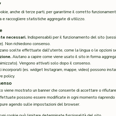
y
okie, anche di terze parti, per garantirne il corretto funzionament
a e raccogliere statistiche aggregate di utilizzo.
ie
nte necessari.
Indispensabili per il funzionamento del sito (sess
e). Non richiedono consenso.
no scelte effettuate dall'utente, come la lingua o le opzioni s
azione.
Aiutano a capire come viene usato il sito in forma aggreg
imizzato). Vengono attivati solo dopo il consenso.
 incorporati (es. widget Instagram, mappe, video) possono instal
e policy.
senso
to viene mostrato un banner che consente di accettare o rifiutare
ffettuate possono essere modificate in ogni momento riaprendo i
ppure agendo sulle impostazioni del browser.
cuni cookie può limitare determinate funzionalità del sito.