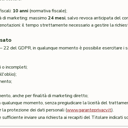
iscali:
10 anni
(normativa fiscale);
ità di marketing: massimo
24 mesi
, salvo revoca anticipata del c
renotazioni: il tempo strettamente necessario a gestire la richies
ssato
5 – 22 del GDPR, in qualunque momento è possibile esercitare i seg
ti o incompleti;
ll'oblio);
mento;
ento, anche per finalità di marketing diretto;
n qualunque momento, senza pregiudicare la liceità del trattam
 la protezione dei dati personali (
www.garanteprivacy.it
).
 è sufficiente inviare una richiesta ai recapiti del Titolare indicati s