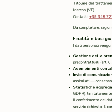
Titolare del trattam
Marcon (VE).
Contatti:
+39 348 72
Da completare: ragione 
Finalità e basi giu
I dati personali vengon
Gestione delle preno
precontrattuali (art. 
Adempimenti contabil
Invio di comunicazio
assimilati — consenso 
Statistiche aggrega
GDPR), limitatamente 
Il conferimento dei dati
servizio richiesto. Il 