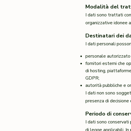
Modalità del tra
I dati sono trattati co
organizzative idonee a 
Destinatari dei da
I dati personali posso
personale autorizzato 
fornitori esterni che o
di hosting, piattaforme
GDPR;
autorità pubbliche e org
I dati non sono sogget
presenza di decisione 
Periodo di conser
I dati sono conservati 
di legge applicabili. In