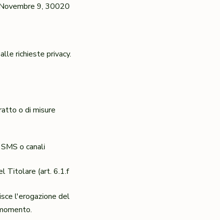
IV Novembre 9, 30020
lle richieste privacy.
atto o di misure
, SMS o canali
l Titolare (art. 6.1.f
disce l'erogazione del
i momento.