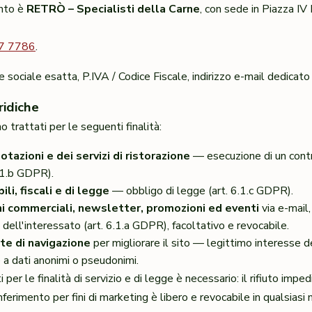
ento è
RETRÒ – Specialisti della Carne
, con sede in Piazza 
7 7786
.
sociale esatta, P.IVA / Codice Fiscale, indirizzo e-mail dedicato a
ridiche
o trattati per le seguenti finalità:
tazioni e dei servizi di ristorazione
— esecuzione di un contr
6.1.b GDPR).
i, fiscali e di legge
— obbligo di legge (art. 6.1.c GDPR).
ni commerciali, newsletter, promozioni ed eventi
via e-mail
dell'interessato (art. 6.1.a GDPR), facoltativo e revocabile.
te di navigazione
per migliorare il sito — legittimo interesse de
a dati anonimi o pseudonimi.
 per le finalità di servizio e di legge è necessario: il rifiuto impe
conferimento per fini di marketing è libero e revocabile in qualsias