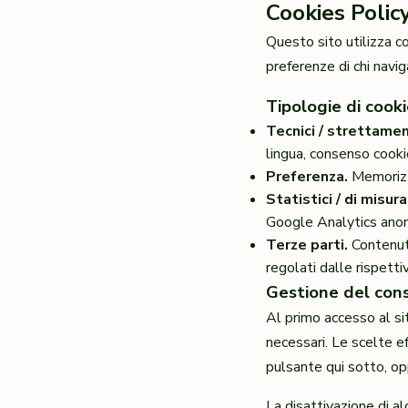
Cookies Polic
Questo sito utilizza co
preferenze di chi navig
Tipologie di cook
Tecnici / strettame
lingua, consenso cooki
Preferenza.
Memorizza
Statistici / di misur
Google Analytics anon
Terze parti.
Contenuti
regolati dalle rispettiv
Gestione del con
Al primo accesso al si
necessari. Le scelte e
pulsante qui sotto, o
La disattivazione di al